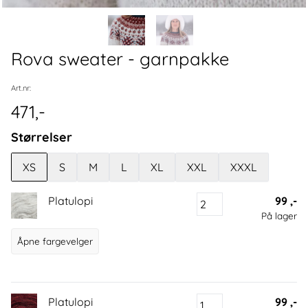
Rova sweater - garnpakke
Art.nr:
471,-
Størrelser
XS
S
M
L
XL
XXL
XXXL
Platulopi
99 ,-
På lager
Åpne fargevelger
Platulopi
99 ,-