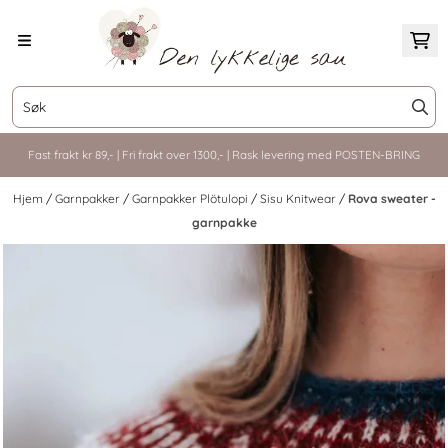
Hopp til innhold
Fast frakt kr 89,- | Fri frakt over 1300,- | Rask levering med POSTEN-BRING
Hjem
/
Garnpakker
/
Garnpakker Plötulopi
/
Sisu Knitwear
/
Rova sweater -
garnpakke