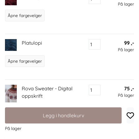
På lager
Åpne fargevelger
Platulopi
99 ,-
På lager
Åpne fargevelger
Rova Sweater - Digital
75 ,-
På lager
oppskrift
Legg i handlekurv
På lager