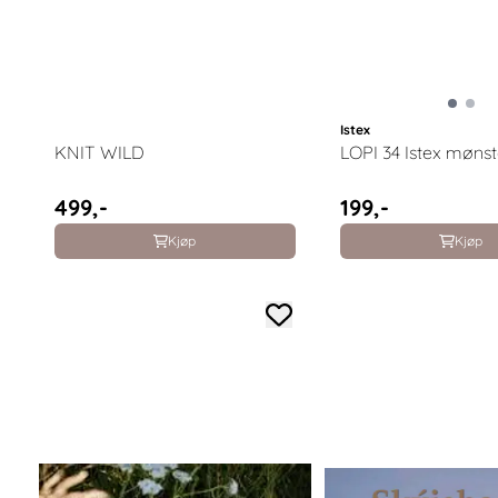
Istex
KNIT WILD
LOPI 34 Istex møns
499,-
199,-
Kjøp
Kjøp