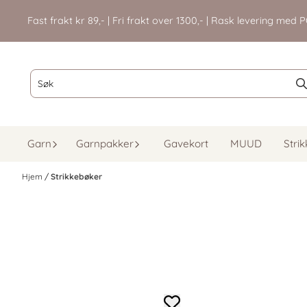
Hopp til innhold
Fast frakt kr 89,- | Fri frakt over 1300,- | Rask levering me
Garn
Garnpakker
Gavekort
MUUD
Stri
Hjem
/
Strikkebøker