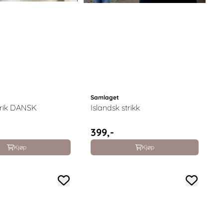
Samlaget
trik DANSK
Islandsk strikk
399,-
Kjøp
Kjøp