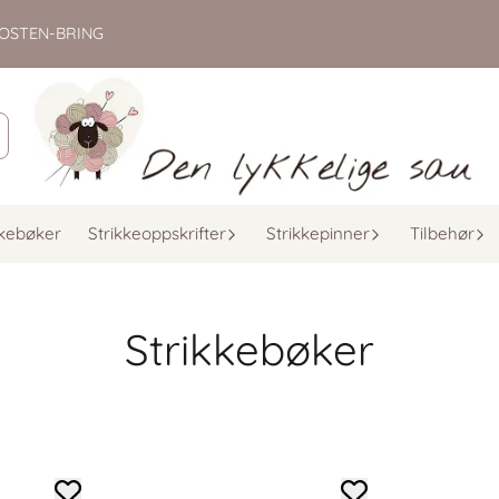
d POSTEN-BRING
kkebøker
Strikkeoppskrifter
Strikkepinner
Tilbehør
Strikkebøker