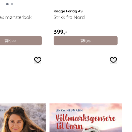
Kagge Forlag AS
Lopi 45 Istex mønsterbok
Strikk fra Nord
399,-
Kjøp
Kjøp