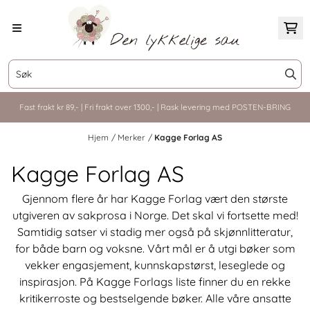
Hopp til innhold
Fast frakt kr 89,- | Fri frakt over 1300,- | Rask levering med POSTEN-BRING
Hjem
/
Merker
/
Kagge Forlag AS
Kagge Forlag AS
Gjennom flere år har Kagge Forlag vært den største
utgiveren av sakprosa i Norge. Det skal vi fortsette med!
Samtidig satser vi stadig mer også på skjønnlitteratur,
for både barn og voksne. Vårt mål er å utgi bøker som
vekker engasjement, kunnskapstørst, leseglede og
inspirasjon. På Kagge Forlags liste finner du en rekke
kritikerroste og bestselgende bøker. Alle våre ansatte