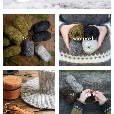
Garn
Garnpakker
Muud
Strikkepinner