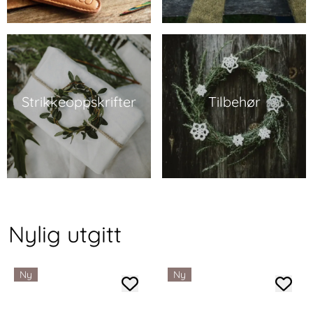
Strikkeoppskrifter
Tilbehør
Nylig utgitt
Ny
Ny