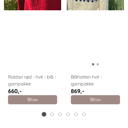
Riddari rød - hvit - blå -
Blåhatten hvit -
garnpakke
garnpakke
660,-
869,-
Kjøp
Kjøp