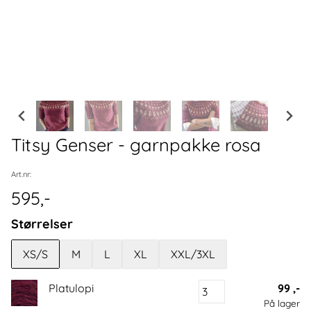
Titsy Genser - garnpakke rosa
Art.nr:
595,-
Størrelser
XS/S
M
L
XL
XXL/3XL
Platulopi
99 ,-
På lager