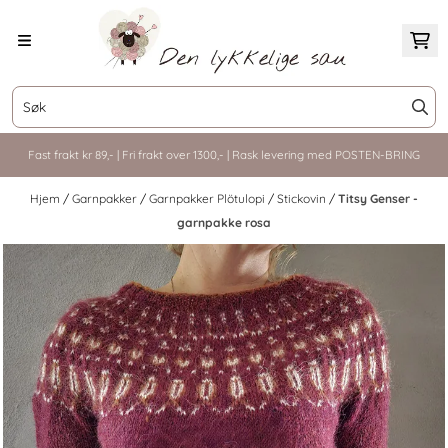
Hopp til innhold
Fast frakt kr 89,- | Fri frakt over 1300,- | Rask levering med POSTEN-BRING
Hjem
/
Garnpakker
/
Garnpakker Plötulopi
/
Stickovin
/
Titsy Genser -
garnpakke rosa