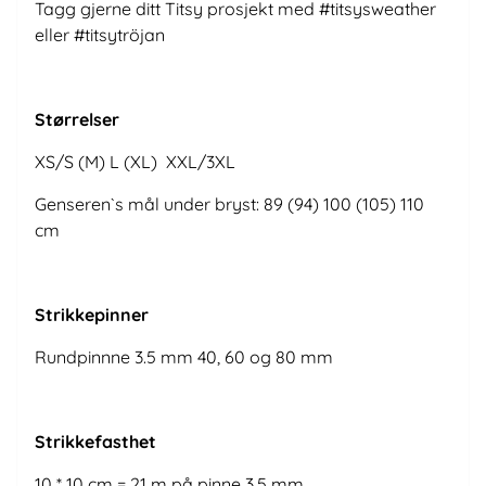
Tagg gjerne ditt Titsy prosjekt med #titsysweather
eller #titsytröjan
Størrelser
XS/S (M) L (XL) XXL/3XL
Genseren`s mål under bryst: 89 (94) 100 (105) 110
cm
Strikkepinner
Rundpinnne 3.5 mm 40, 60 og 80 mm
Strikkefasthet
10 * 10 cm = 21 m på pinne 3,5 mm